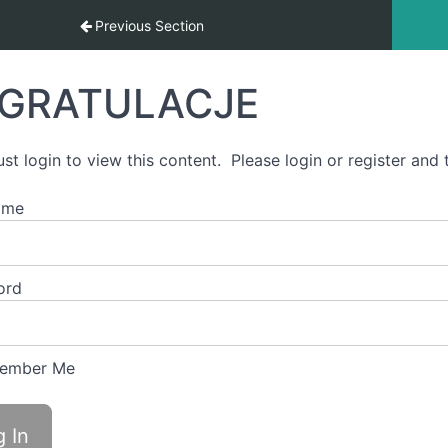
kalę: integracja
Previous Section
GRATULACJE
st login to view this content. Please login or register and t
ame
ord
ember Me