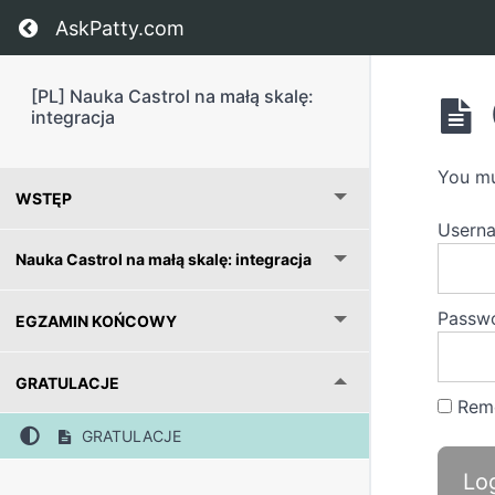
Return to course: [PL] Nauka Castrol na małą s
AskPatty.com
[PL] Nauka Castrol na małą skalę:
integracja
You mu
WSTĘP
Usern
Nauka Castrol na małą skalę: integracja
Passw
EGZAMIN KOŃCOWY
GRATULACJE
Rem
GRATULACJE