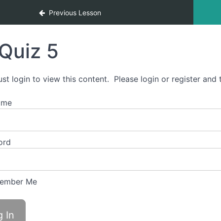
ing: Inclusão
Previous Lesson
Quiz 5
st login to view this content. Please login or register and t
ame
ord
ember Me