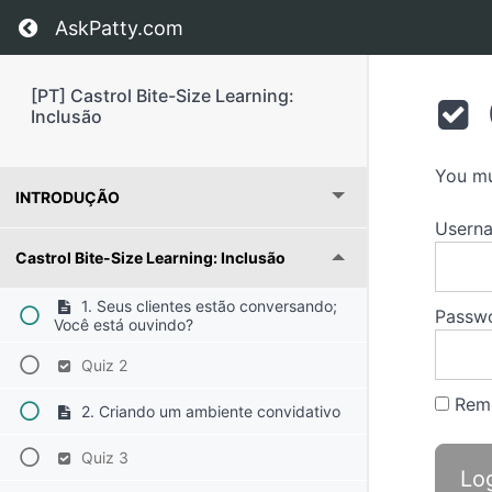
Return to course: [PT] Castrol Bite-Size Learn
AskPatty.com
[PT] Castrol Bite-Size Learning:
Inclusão
You mu
INTRODUÇÃO
Usern
Castrol Bite-Size Learning: Inclusão
1. Seus clientes estão conversando;
Passw
Você está ouvindo?
Quiz 2
Rem
2. Criando um ambiente convidativo
Quiz 3